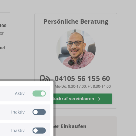
Persönliche Beratung
100
er
bel
s
04105 56 155 60
Mo-Do: 8:30-17:00, Fr: 8:30-14:00
ür
Aktiv
fwand
Rückruf vereinbaren
eine
Inaktiv
Sicher Einkaufen
Inaktiv