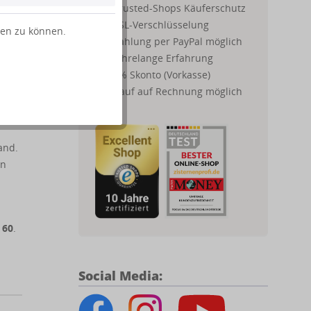
Trusted-Shops Käuferschutz
nd
SSL-Verschlüsselung
ten zu können.
Zahlung per PayPal möglich
Jahrelange Erfahrung
 und
2% Skonto (Vorkasse)
Kauf auf Rechnung möglich
and.
en
 60
.
Social Media: