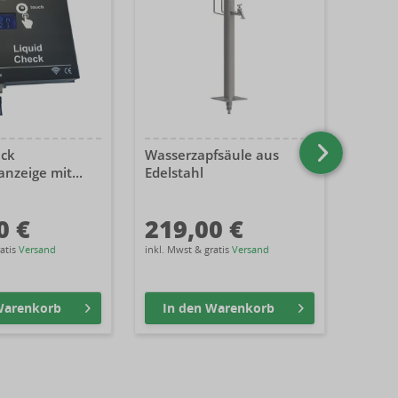
eck
Wasserzapfsäule aus
Kennz
anzeige mit...
Edelstahl
0 €
219,00 €
45,
ratis
Versand
inkl. Mwst & gratis
Versand
inkl. Mw
arenkorb
In den
Warenkorb
In 