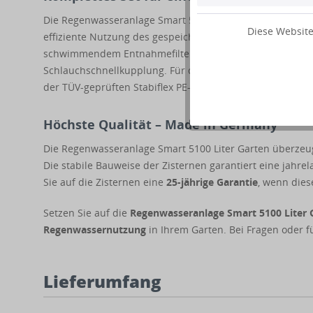
Die Regenwasseranlage Smart 5100 Liter Garten beinhalte
Diese Website
effiziente Nutzung des gespeicherten Regenwassers siche
schwimmendem Entnahmefilter, eine Tauchdruckpumpe al
Schlauchschnellkupplung. Für die Zisternenabdeckung k
der TÜV-geprüften Stabiflex PE-Abdeckung (bis 200 kg)
Höchste Qualität – Made in Germany
Die Regenwasseranlage Smart 5100 Liter Garten überzeug
Die stabile Bauweise der Zisternen garantiert eine jah
Sie auf die Zisternen eine
25-jährige Garantie
, wenn dies
Setzen Sie auf die
Regenwasseranlage Smart 5100 Liter 
Regenwassernutzung
in Ihrem Garten. Bei Fragen oder f
Lieferumfang