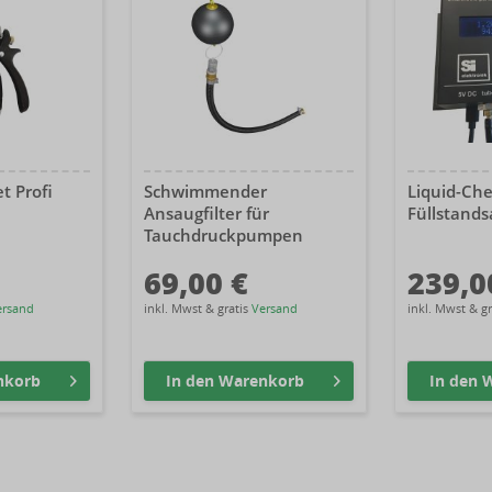
t Profi
Schwimmender
Liquid-Ch
Ansaugfilter für
Füllstands
Tauchdruckpumpen
69,00 €
239,0
ersand
inkl. Mwst & gratis
Versand
inkl. Mwst & g
nkorb
In den
Warenkorb
In den
W