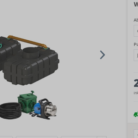
W
A
P
in