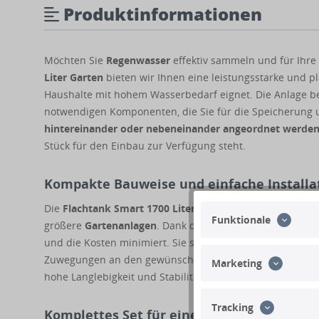
Produktinformationen
Möchten Sie
Regenwasser
effektiv sammeln und für Ihre
Liter Garten
bieten wir Ihnen eine leistungsstarke und pl
Haushalte mit hohem Wasserbedarf eignet. Die Anlage b
notwendigen Komponenten, die Sie für die Speicherung
hintereinander oder nebeneinander angeordnet werde
Stück für den Einbau zur Verfügung steht.
Kompakte Bauweise und einfache Installa
Die
Flachtank Smart 1700 Liter
Zisternen bieten Ihnen m
Funktionale
größere
Gartenanlagen
. Dank der flachen Bauweise benö
und die Kosten minimiert. Sie sind mit einem Gewicht vo
Zuwegungen an den gewünschten Installationsort gebrac
Marketing
hohe Langlebigkeit und Stabilität.
Tracking
Komplettes Set für eine effiziente Nutzun