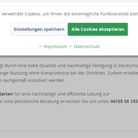
t ein leistungsstarkes
Filter- und Technikset
, das eine einfache u
 verwendet Cookies, um Ihnen die bestmögliche Funktionalität bie
rstellt. Die Standardausstattung umfasst eine Jet-Pumpe mit
s Alternative und eine Wasserentnahmebox mit integrierter
Einstellungen speichern
Alle Cookies akzeptieren
önnen Sie zwischen der begehbaren „Basic“-Abdeckung (bis 80 kg)
 mit rutschhemmender Oberfläche und Kindersicherung wählen.
Impressum
Datenschutz
t durch ihre hohe Qualität und nachhaltige Fertigung in Deutschl
relange Nutzung ohne Kompromisse bei der Dichtheit. Zudem erhalt
e sachgemäß installiert werden.
Garten
für eine nachhaltige und effiziente Lösung zur
ür eine persönliche Beratung erreichen Sie uns unter
04105 56 155