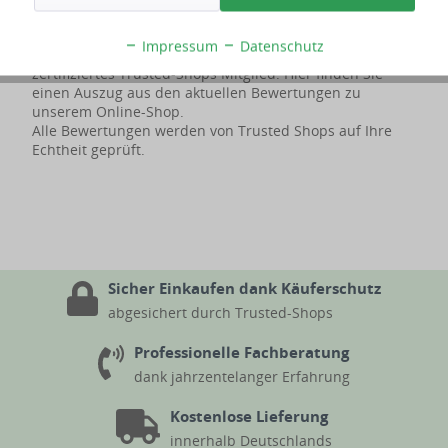
Impressum
Datenschutz
Bereits seit dem Jahre 2013 sind wir geprüftes und
zertifiziertes Trusted-Shops Mitglied. Hier finden Sie
einen Auszug aus den aktuellen Bewertungen zu
unserem Online-Shop.
Alle Bewertungen werden von Trusted Shops auf Ihre
Echtheit geprüft.
Sicher Einkaufen dank Käuferschutz
abgesichert durch Trusted-Shops
Professionelle Fachberatung
dank jahrzentelanger Erfahrung
Kostenlose Lieferung
innerhalb Deutschlands