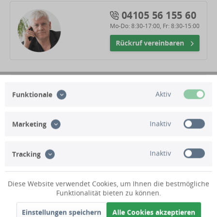
04105 56 155 60
Mo-Do: 8:30-17:00, Fr: 8:30-15:00
Rückruf vereinbaren
Zubehör für Versickerung
Aktiv
Funktionale
Inaktiv
Beschreibung
Marketing
Technische Daten
Inaktiv
Tracking
Lieferumfang
Diese Website verwendet Cookies, um Ihnen die bestmögliche
Funktionalität bieten zu können.
Kundenbewertungen
Einstellungen speichern
Alle Cookies akzeptieren