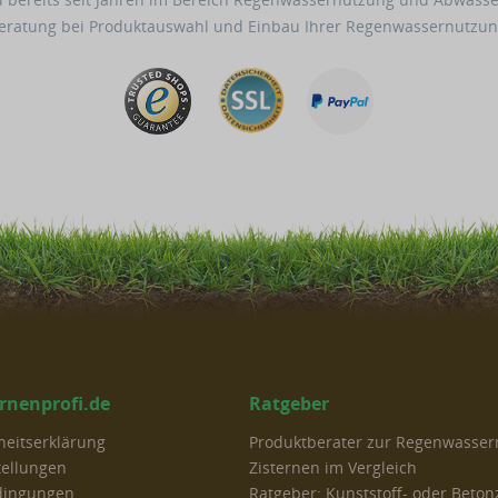
Beratung bei Produktauswahl und Einbau Ihrer Regenwassernutzun
ernenprofi.de
Ratgeber
iheitserklärung
Produktberater zur Regenwasse
tellungen
Zisternen im Vergleich
dingungen
Ratgeber: Kunststoff- oder Beton