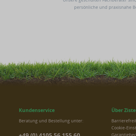
persönliche und praxisnahe 
Kundenservice
Über Zist
Beratung und Bestellung unter:
Barrierefre
Cookie-Eins
+49 (0) 4105 56 155 60
Garantiebe