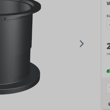
W
B
in