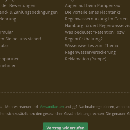
t der Bewertungen
Augen auf beim Pumpenkauf
rsand- & Zahlungsbedingungen
Die Vorteile eines Flachtanks
elehrung
Regenwassernutzung im Garten
z
Hamburg fördert Regenwasserzi
ormular
Was bedeutet "Retention" bzw.
n Sie bei uns sicher!
Regenrückhaltung?
ular
Wissenswertes zum Thema
Regenwasserversickerung
chpartner
Reklamation (Pumpe)
ernehmen
etzl. Mehrwertsteuer inkl.
Versandkosten
und ggf. Nachnahmegebühren, wenn nic
hen sich zusätzlich zu den gesetzlichen Gewährleistungsrechten. Die genauen 
Vertrag widerrufen
.