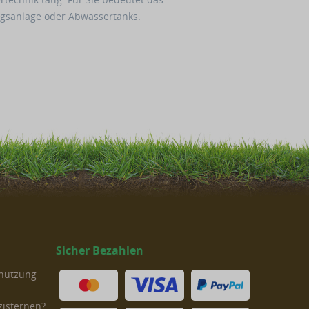
gsanlage oder Abwassertanks.
Sicher Bezahlen
rnutzung
zisternen?