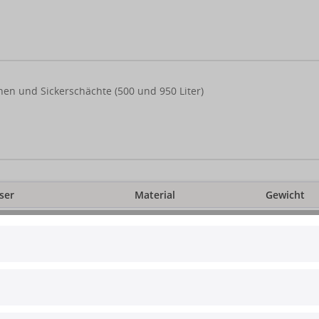
en und Sickerschächte (500 und 950 Liter)
ser
Material
Gewicht
0 mm
Polyethylen
20 kg