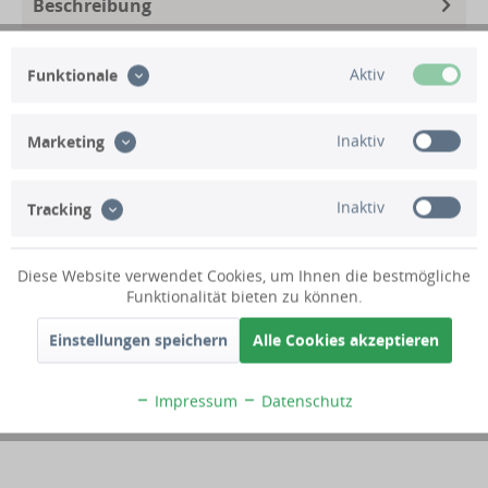
Beschreibung
Technische Daten
Aktiv
Funktionale
Lieferumfang
Inaktiv
Marketing
Kundenbewertungen
Inaktiv
Tracking
Bereits seit dem Jahre 2013 sind wir geprüftes und
Diese Website verwendet Cookies, um Ihnen die bestmögliche
zertifiziertes Trusted-Shops Mitglied. Hier finden Sie
Funktionalität bieten zu können.
einen Auszug aus den aktuellen Bewertungen zu
unserem Online-Shop.
Einstellungen speichern
Alle Cookies akzeptieren
Alle Bewertungen werden von Trusted Shops auf Ihre
Echtheit geprüft.
Impressum
Datenschutz