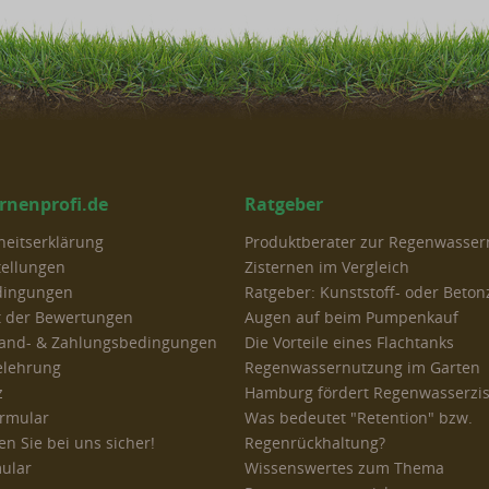
ernenprofi.de
Ratgeber
iheitserklärung
Produktberater zur Regenwasse
tellungen
Zisternen im Vergleich
dingungen
Ratgeber: Kunststoff- oder Beton
t der Bewertungen
Augen auf beim Pumpenkauf
rsand- & Zahlungsbedingungen
Die Vorteile eines Flachtanks
elehrung
Regenwassernutzung im Garten
z
Hamburg fördert Regenwasserzi
ormular
Was bedeutet "Retention" bzw.
n Sie bei uns sicher!
Regenrückhaltung?
ular
Wissenswertes zum Thema