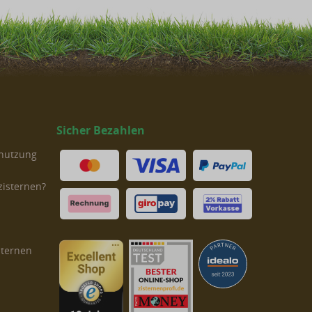
Sicher Bezahlen
rnutzung
zisternen?
sternen