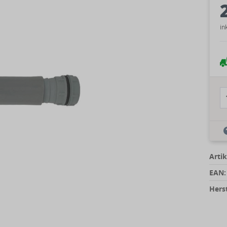
in
Artik
EAN:
Herst