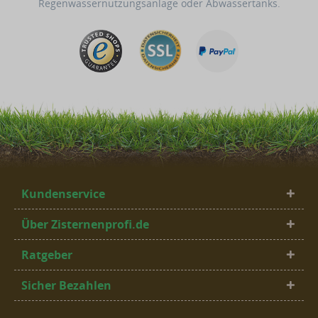
Regenwassernutzungsanlage oder Abwassertanks.
Kundenservice
Über Zisternenprofi.de
Ratgeber
Sicher Bezahlen