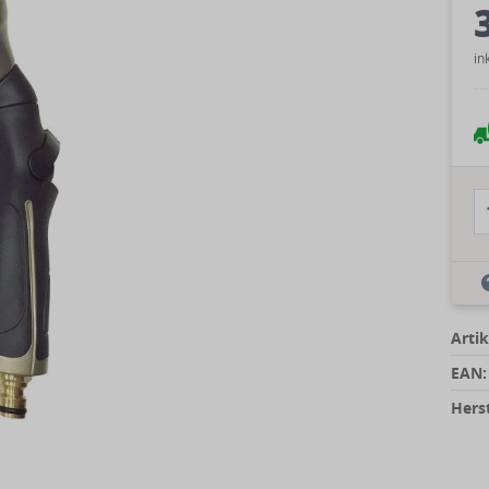
in
Artik
EAN:
Herst