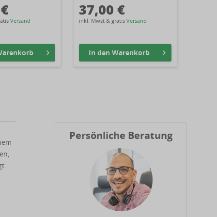
 €
37,00 €
27,
ratis
Versand
inkl. Mwst & gratis
Versand
inkl. Mw
arenkorb
In den
Warenkorb
In 
Persönliche Beratung
inem
en,
gt