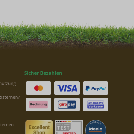
Sicher Bezahlen
rnutzung
zisternen?
sternen