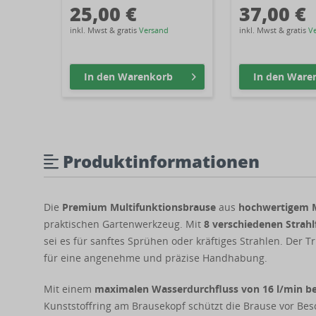
25,00 €
37,00 €
inkl. Mwst & gratis
Versand
inkl. Mwst & gratis
V
In den
Warenkorb
In den
Ware
Produktinformationen
Die
Premium Multifunktionsbrause
aus
hochwertigem 
praktischen Gartenwerkzeug. Mit
8 verschiedenen Strah
sei es für sanftes Sprühen oder kräftiges Strahlen. Der T
für eine angenehme und präzise Handhabung.
Mit einem
maximalen Wasserdurchfluss von 16 l/min be
Kunststoffring am Brausekopf schützt die Brause vor Be