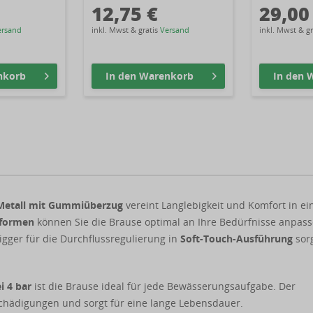
12,75 €
29,00
ersand
inkl. Mwst & gratis
Versand
inkl. Mwst & g
nkorb
In den
Warenkorb
In den
W
Metall mit Gummiüberzug
vereint Langlebigkeit und Komfort in e
lformen
können Sie die Brause optimal an Ihre Bedürfnisse anpass
rigger für die Durchflussregulierung in
Soft-Touch-Ausführung
sor
i 4 bar
ist die Brause ideal für jede Bewässerungsaufgabe. Der
schädigungen und sorgt für eine lange Lebensdauer.