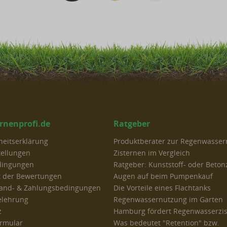
ernenprofi.de
Ratgeber
iheitserklärung
Produktberater zur Regenwasse
tellungen
Zisternen im Vergleich
dingungen
Ratgeber: Kunststoff- oder Beton
t der Bewertungen
Augen auf beim Pumpenkauf
rsand- & Zahlungsbedingungen
Die Vorteile eines Flachtanks
elehrung
Regenwassernutzung im Garten
z
Hamburg fördert Regenwasserzi
ormular
Was bedeutet "Retention" bzw.