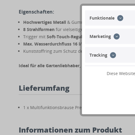
Eigenschaften:
Funktionale
Hochwertiges Metall
& Gummi für lange Haltbarkeit
8 Strahlformen
für vielseitige Anwendungen
Marketing
Trigger mit
Soft-Touch-Regulierung
für präzise Steuer
Max. Wasserdurchfluss 16 l/min bei 4 bar
Kunststoffring zum Schutz des Brausekopfes
Tracking
Ideal für alle Gartenliebhaber, die Wert auf Qualität und 
Diese Website
Lieferumfang
1 x Multifunktionsbrause Premium
Informationen zum Produkt