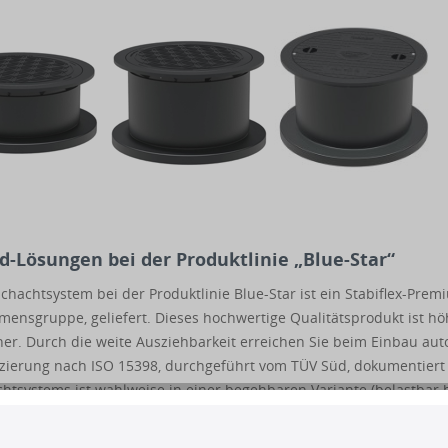
-Lösungen bei der Produktlinie „Blue-Star“
hachtsystem bei der Produktlinie Blue-Star ist ein Stabiflex-Pr
ensgruppe, geliefert. Dieses hochwertige Qualitätsprodukt ist höh
her. Durch die weite Ausziehbarkeit erreichen Sie beim Einbau auto
fizierung nach ISO 15398, durchgeführt vom TÜV Süd, dokumentiert
tsystems ist wahlweise in einer begehbaren Variante (belastbar b
 bis 600 Kg Radlast) lieferbar.