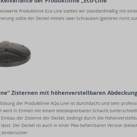
kelvariante der Produktlinie „Eco-Line“
eiswerte Produktlinie Eco-Line statten wir standardmäßig mit eine
herung sollte der Deckel mittels zwei Schrauben (gehören nicht z
ine“ Zisternen mit höhenverstellbaren Abdeckun
llösung der Produktlinie AQa.Line ist durchdacht und sehr professi
l wird in Einheit mit einem teleskopierbaren Schacht (unterschiedli
 Einbau der Zisterne der Deckel, bedingt durch die Höhenverstellb
lässt. Der Deckel ist auch in einer Pkw-befahrbaren Version (belastb
g kindersicher.