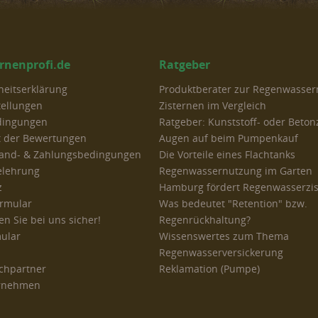
ernenprofi.de
Ratgeber
iheitserklärung
Produktberater zur Regenwasse
tellungen
Zisternen im Vergleich
dingungen
Ratgeber: Kunststoff- oder Beton
t der Bewertungen
Augen auf beim Pumpenkauf
rsand- & Zahlungsbedingungen
Die Vorteile eines Flachtanks
elehrung
Regenwassernutzung im Garten
z
Hamburg fördert Regenwasserzi
ormular
Was bedeutet "Retention" bzw.
n Sie bei uns sicher!
Regenrückhaltung?
ular
Wissenswertes zum Thema
Regenwasserversickerung
chpartner
Reklamation (Pumpe)
ernehmen