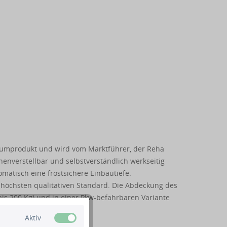
emiumprodukt und wird vom Marktführer, der Reha
enverstellbar und selbstverständlich werkseitig
matisch eine frostsichere Einbautiefe.
 höchsten qualitativen Standard. Die Abdeckung des
is 200 Kg) und in einer Pkw-befahrbaren Variante
Aktiv