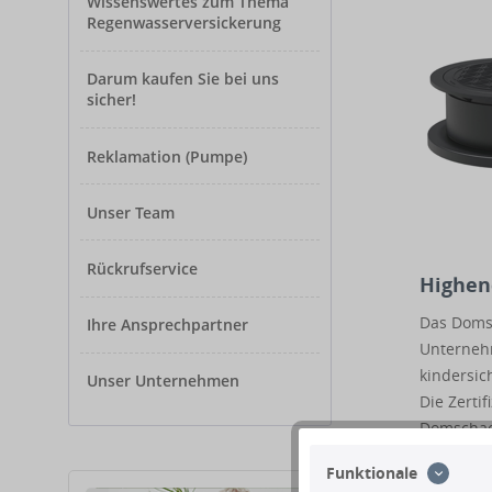
Wissenswertes zum Thema
Regenwasserversickerung
Darum kaufen Sie bei uns
sicher!
Reklamation (Pumpe)
Unser Team
Rückrufservice
Highend
Das Domsc
Ihre Ansprechpartner
Unternehm
kindersic
Unser Unternehmen
Die Zerti
Domschach
(belastbar
Funktionale