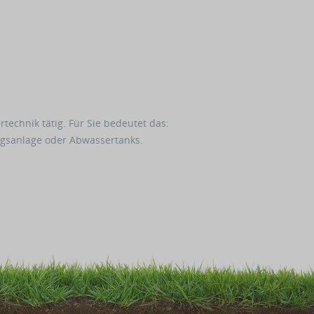
echnik tätig. Für Sie bedeutet das:
gsanlage oder Abwassertanks.