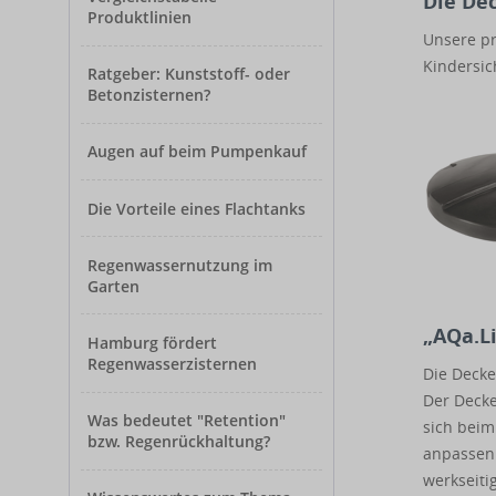
Die Dec
Produktlinien
Unsere pr
Kindersic
Ratgeber: Kunststoff- oder
Betonzisternen?
Augen auf beim Pumpenkauf
Die Vorteile eines Flachtanks
Regenwassernutzung im
Garten
„AQa.L
Hamburg fördert
Regenwasserzisternen
Die Decke
Der Decke
Was bedeutet "Retention"
sich beim
bzw. Regenrückhaltung?
anpassen 
werkseiti