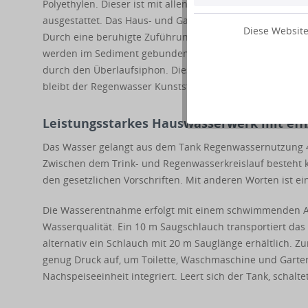
Polyethylen. Dieser ist mit allen wesentlichen Anschl
ausgestattet. Das Haus- und Gartenfiltersystem mit Edel
Diese Website
Durch eine beruhigte Zuführung fließt das Wasser wirbe
werden im Sediment gebunden, leichte Partikel wie Polle
durch den Überlaufsiphon. Dieser ist mit einem Kleinti
bleibt der Regenwasser Kunststofftank auch im Sommer a
Leistungsstarkes Hauswasserwerk mit eff
Das Wasser gelangt aus dem Tank Regenwassernutzung 44
Zwischen dem Trink- und Regenwasserkreislauf besteht 
den gesetzlichen Vorschriften. Mit anderen Worten ist ei
Die Wasserentnahme erfolgt mit einem schwimmenden Ansa
Wasserqualität. Ein 10 m Saugschlauch transportiert da
alternativ ein Schlauch mit 20 m Sauglänge erhältlich.
genug Druck auf, um Toilette, Waschmaschine und Garten
Nachspeiseeinheit integriert. Leert sich der Tank, schalt