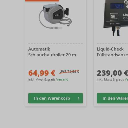
Automatik
Liquid-Check
Schlauchaufroller 20 m
Füllstandsanzei
64,99 €
239,00 
UVP 74,99 €
inkl. Mwst & gratis
Versand
inkl. Mwst & gratis
V
In den
Warenkorb
In den
Ware