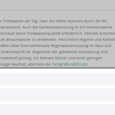
er Trinkwasser am Tag. Über die Hälfte rauschen durch die WC-
Kanalisation. Auch die Gartenbewässerung ist ein nennenswerter
erhaupt keine Trinkwasserqualität erforderlich. Deshalb entsche
als Brauchwasser zu verwenden: Hinsichtlich Hygiene und Ästhetik
eßen ideal! Eine komfortable Regenwassernutzung im Haus und
zisternenprofi.de. Angesichts der gebotenen Ausstattung sind
nsationell günstig. Für kleinere Dächer und einen geringen
lage Haushalt, alternativ die
Tankgröße 6000 Liter
.
egenwasserzisterne berechnet sich nach Faktoren wie Dachfläche,
lagsmenge in Ihrer Region. Bei der Berechnung sind wir Ihnen ge
eantworten wir Ihnen diese unter 04105 56 155 60.
nen mehrstufigen Reinigungsprozess
 schwerer Wasserspeicher aus robustem und lichtundurchlässigem