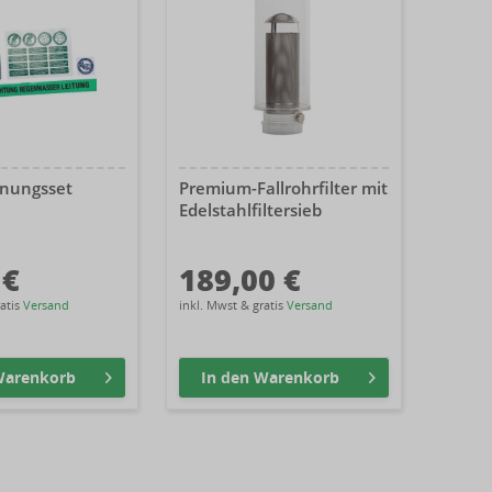
nungsset
Premium-Fallrohrfilter mit
Edelstahlfiltersieb
 €
189,00 €
ratis
Versand
inkl. Mwst & gratis
Versand
arenkorb
In den
Warenkorb