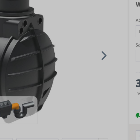
W
A
S
in