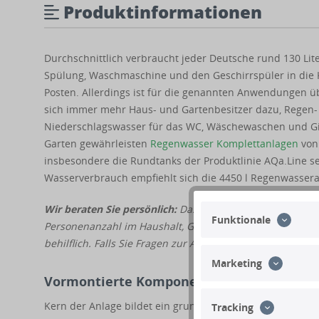
Produktinformationen
Durchschnittlich verbraucht jeder Deutsche rund 130 Lit
Spülung, Waschmaschine und den Geschirrspüler in die 
Posten. Allerdings ist für die genannten Anwendungen üb
sich immer mehr Haus- und Gartenbesitzer dazu, Regen- 
Niederschlagswasser für das WC, Wäschewaschen und Gi
Garten gewährleisten
Regenwasser Komplettanlagen
von 
insbesondere die Rundtanks der Produktlinie AQa.Line se
Wasserverbrauch empfiehlt sich die 4450 l Regenwasseran
Wir beraten Sie persönlich:
Das Speichervolumen einer R
Funktionale
Personenanzahl im Haushalt, Gartengröße und Niedersch
behilflich. Falls Sie Fragen zur Anlagenplanung haben, b
Marketing
Vormontierte Komponenten sorgen für ei
Kern der Anlage bildet ein grundwasserstabiler, 180 kg
Tracking