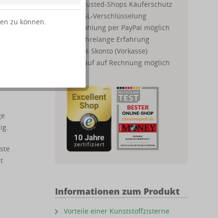
rten
Trusted-Shops Käuferschutz
SSL-Verschlüsselung
ten zu können.
und
Zahlung per PayPal möglich
sie
Jahrelange Erfahrung
 8° C
2% Skonto (Vorkasse)
Kauf auf Rechnung möglich
ge
ig.
ste
t
Informationen zum Produkt
Vorteile einer Kunststoffzisterne