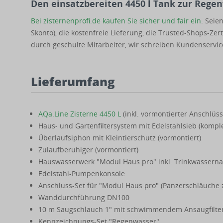
Den einsatzbereiten 4450 l Tank zur Rege
Bei zisternenprofi.de kaufen Sie sicher und fair ein
. Seie
Skonto), die kostenfreie Lieferung, die Trusted-Shops-Ze
durch geschulte Mitarbeiter, wir schreiben Kundenservic
Lieferumfang
AQa.Line Zisterne 4450 L
(inkl. vormontierter Anschlüs
Haus- und Gartenfiltersystem mit Edelstahlsieb (kompl
Überlaufsiphon mit Kleintierschutz (vormontiert)
Zulaufberuhiger (vormontiert)
Hauswasserwerk "Modul Haus pro" inkl. Trinkwassern
Edelstahl-Pumpenkonsole
Anschluss-Set für "Modul Haus pro" (Panzerschläuche 
Wanddurchführung DN100
10 m Saugschlauch 1" mit schwimmendem Ansaugfilter
Kennzeichnungs-Set "Regenwasser"