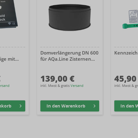
Domverlängerung DN 600
Kennzeich
ge mit...
für AQa.Line Zisternen...
€
139,00 €
45,90
ersand
inkl. Mwst & gratis
Versand
inkl. Mwst & g
nkorb
In den
Warenkorb
In den
W