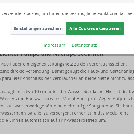
üssen und Komponenten für die Regenwassernutzung im Haus und Ga
stahlsieb hält zuverlässig Laub, Moos und groben Schmutz zurück.
 verwendet Cookies, um Ihnen die bestmögliche Funktionalität bie
lfrei auf den Tankboden. Schwerere Teilchen bleiben dort zurück 
n treiben an die Oberfläche. An regenreichen Tagen verschwinden 
Einstellungen speichern
Alle Cookies akzeptieren
erschutz ausgestattet. Bei einer Umgebungstemperatur von maximal
lgen- und keimfrei.
Impressum
Datenschutz
izienter Pumpe und Nachspeiseeinheit
50 l über ein eigenes Leitungsnetz zu den Verbrauchsstellen.
keine direkte Verbindung. Damit genügt die Haus- und Gartenanla
n paralleler Anschluss der Verbraucher an beide Netze nicht zuläss
ugfilter etwa 10 cm unter der Wasseroberfläche. Hier ist die be
s Wasser zum Hauswasserwerk „Modul Haus pro“. Gegen Aufpreis is
 Zum Hauswasserwerk gehört eine mehrstufige Saugpumpe. Sie baut
wasserhahn parallel zu versorgen. Ferner ist in das Modul eine
et die Einheit automatisch auf Trinkwasserbetrieb um.