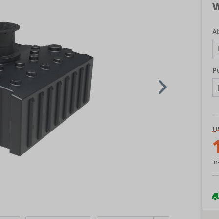
W
A
P
U
in