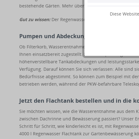
bestehende Gärten. Mehr über die Vorteile eines Flachta
Diese Website
Gut zu wissen:
Der Regenwasserflachtank Kunststoff 4000
Pumpen und Abdeckungen nach Bedarf. Be
Ob Filterkorb, Wasserentnahmebox, Saugschlauch oder P
Ihnen einsatzbereit zugestellt. Für die Anpassung an ind
höhenverstellbare Tankabdeckungen und leistungsstarke 
Verfügung. Darauf können Sie sich verlassen: Alle sind s
Bedürfnisse abgestimmt. So können zum Beispiel mit de
betrieben werden, während der PKW-befahrbare Teleskopd
Jetzt den Flachtank bestellen und in die
Sie möchten wissen, wie die Wasserentnahme aus dem Kun
zwischen Dachrinne und Bewässerung passiert? Unser Er
Schritt für Schritt, wie kinderleicht es ist, mit Regenwasse
4000 l Regenwasser Flachtank zur Gartenbewässerung kö