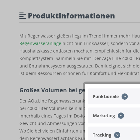
Produktinformationen
Mit Regenwasser gießen liegt im Trend! Immer mehr Haus-
Regenwasseranlage
nicht nur Trinkwasser, sondern vor 
Haushaltskasse entlasten möchten, empfiehlt sich für di
Komplettsystem. Sammeln Sie mit: Der AQa.Line 4000 l R
und Entnahmesystem ausgestattet. Damit eignet sich die
ist beim Ressourcen schonen für Komfort und Flexibilität
Großes Volumen bei geringem Platzbedarf:
Funktionale
Der AQa.Line Regenwassertank wird unterirdisch flach ve
bei 4000 Liter Volumen kein allzu tiefer Aushub erforderl
Marketing
innerhalb eines Tages im Do-it-yourself-Verfahren mit S
Gewicht und Abmessungen von 242 x 220 x 129,5 cm ist üb
Wo Sie bei vielen Einfahrten und Durchgängen mit volum
Tracking
dem Regenwasserflachtank Kunststoff 4000 l meist ohne we