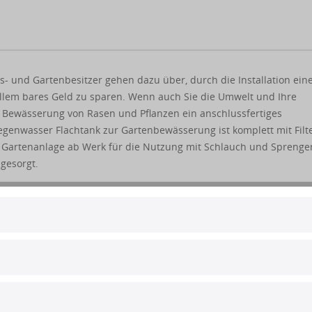
 und Gartenbesitzer gehen dazu über, durch die Installation ein
allem bares Geld zu sparen. Wenn auch Sie die Umwelt und Ihre
e Bewässerung von Rasen und Pflanzen ein anschlussfertiges
egenwasser Flachtank zur Gartenbewässerung ist komplett mit Filt
 Gartenanlage ab Werk für die Nutzung mit Schlauch und Sprenger
 gesorgt.
 Der 4000 l Regenwasserflachtank aus Kunststoff
rbaut. Daraus ergeben sich zahlreiche Vorteile: Da für die Baugru
ich ist, lässt sich der Einbau unkompliziert, rasch und kostenarm
chaufel und Schubkarre bzw. Minibagger durchführen. Bei 190 kg
er die einfache Montage hinaus ein leichter Transport gewährleis
engleichen Rundtanks schnell an Grenzen stoßen, ist die Passage 
iteres möglich. Perfekt für die nachträgliche Integration in