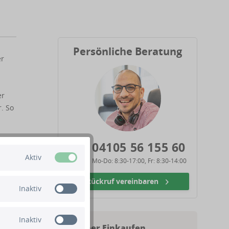
Persönliche Beratung
er
er
. So
04105 56 155 60
Aktiv
Mo-Do: 8:30-17:00, Fr: 8:30-14:00
be
Rückruf vereinbaren
Inaktiv
tet.
mit
Inaktiv
Sicher Einkaufen