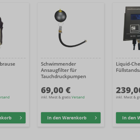
sbrause
Schwimmender
Liquid-Ch
Ansaugfilter für
Füllstands
Tauchdruckpumpen
69,00 €
239,0
ersand
inkl. Mwst & gratis
Versand
inkl. Mwst & g
nkorb
In den
Warenkorb
In den
W