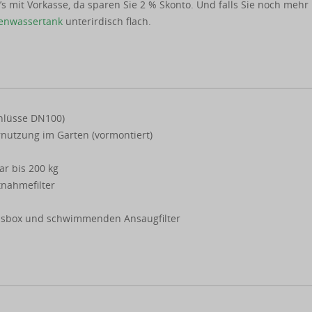
s mit Vorkasse, da sparen Sie 2 % Skonto. Und falls Sie noch mehr
genwassertank
unterirdisch flach.
chlüsse DN100)
rnutzung im Garten (vormontiert)
r bis 200 kg
nahmefilter
ssbox und schwimmenden Ansaugfilter