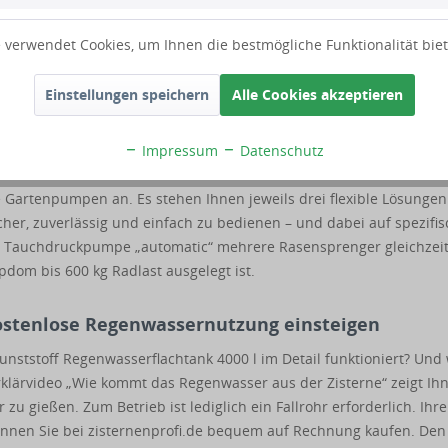
nks erfahren Sie
hier
.
 verwendet Cookies, um Ihnen die bestmögliche Funktionalität bie
 l ist weder anzeige- noch genehmigungspflichtig.
Einstellungen speichern
Alle Cookies akzeptieren
im Zubehör haben Sie die Wahl!
umpe, der 4000 l Regenwasser Flachtank zur Gartenbewässerung 
Impressum
Datenschutz
ividuelle Vor-Ort-Situationen bieten wir Ihnen verschiedene
Gartenpumpen an. Es stehen Ihnen jeweils drei flexible Lösungen
icher, zuverlässig und einfach zu bedienen – und dabei auf spezifi
r Tauchdruckpumpe „automatic“ mehrere Rasensprenger gleichzeit
om bis 600 kg Radlast ausgelegt ist.
 kostenlose Regenwassernutzung einsteigen
ststoff Regenwasserflachtank 4000 l im Detail funktioniert? Und
klärvideo „Wie kommt das Regenwasser aus der Zisterne“ zeigt Ih
r zu gießen. Zum Betrieb ist lediglich ein Fallrohr erforderlich. Ihr
nnen Sie bei zisternenprofi.de bequem auf Rechnung kaufen. Den