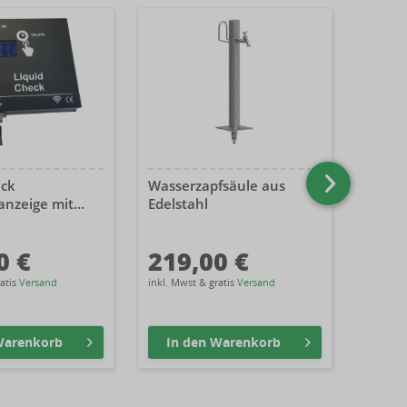
eck
Wasserzapfsäule aus
Domve
anzeige mit...
Edelstahl
für AQ
0 €
219,00 €
139
ratis
Versand
inkl. Mwst & gratis
Versand
inkl. Mw
arenkorb
In den
Warenkorb
In 