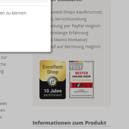
Trusted-Shops Käuferschutz
ten zu können.
SSL-Verschlüsselung
Zahlung per PayPal möglich
Jahrelange Erfahrung
2% Skonto (Vorkasse)
wird
Kauf auf Rechnung möglich
 zur
sche
ig
 was
nen
en
Informationen zum Produkt