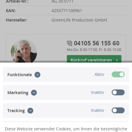
Artikel-Nr.:
AG.30.0711
EAN:
4255771100961
Hersteller:
GreenLife Production GmbH
04105 56 155 60
Mo-Do: 8:30-17:00, Fr: 8:30-15:00
Rückruf vereinbaren
Aktiv
Funktionale
Zubehör & Pumpen
Inaktiv
Marketing
Beschreibung
Inaktiv
Tracking
Technische Daten
Diese Website verwendet Cookies, um Ihnen die bestmögliche