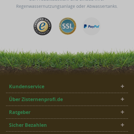
Regenwassernutzungsanlage oder Abwassertanks.
Kundenservice
Über Zisternenprofi.de
Ratgeber
Sicher Bezahlen