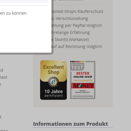
Trusted-Shops Käuferschutz
ten zu können.
 Die
SSL-Verschlüsselung
ung
Zahlung per PayPal möglich
Jahrelange Erfahrung
wird
2% Skonto (Vorkasse)
Kauf auf Rechnung möglich
nd
last
e
t
Informationen zum Produkt
Pumpe