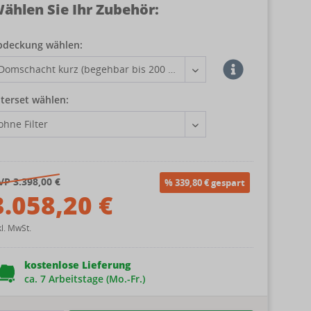
ählen Sie Ihr Zubehör:
bdeckung wählen:
lterset wählen:
VP 3.398,00 €
% 339,80 € gespart
3.058,20 €
kl. MwSt.
kostenlose Lieferung
ca. 7 Arbeitstage (Mo.-Fr.)