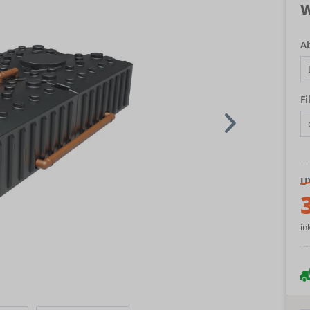
W
A
Fi
U
in