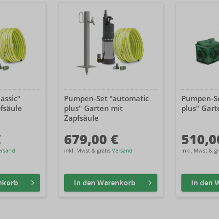
assic"
Pumpen-Set "automatic
Pumpen-Se
fsäule
plus" Garten mit
plus" Gart
Zapfsäule
€
679,00 €
510,0
ersand
inkl. Mwst & gratis
Versand
inkl. Mwst & g
nkorb
In den
Warenkorb
In den
W