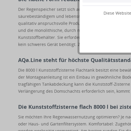
Der Regenspeicher setzt sich aus zwei dickwandigen, 19
Diese Website
säurebeständigem und lebensmittelechtem Polyethylen im
qualitativ anspruchsvolle Produktion viel Know-how. Der 
und die monolithische, durch massive Rippen verstärkte 
Kunststoffbehälter. Sie erfordern nur eine niedrige Bau
kein schweres Gerät benötigt. Zum Einbauen der Kunstst
AQa.Line steht für höchste Qualitätsstan
Die 8000 l Kunststoffzisterne Flachtank besitzt eine bewä
der Montageanleitung ist ein Einbau in gewöhnliche Bode
tragfähigen Tankabdeckung kann die Kunststoff-Zisterne 
Verlängerung des Domschachts erforderlich sein, kommt
Die Kunststoffzisterne flach 8000 l bei zis
Sie möchten Ihre Regenwassernutzung optimieren? Je nac
oder Haus- und Gartenfiltersystem. Komfortabel: Zugehö
werden werkseitig vormontiert. Am besten runden Sie die