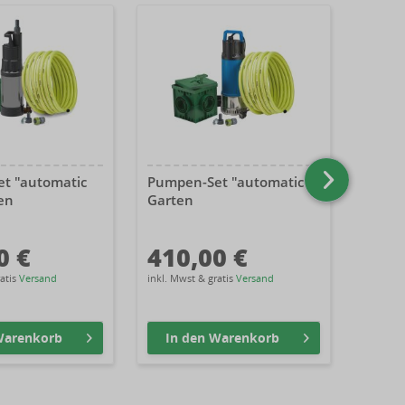
t "automatic
Pumpen-Set "automatic"
Pumpe
en
Garten
Garte
0 €
410,00 €
260
ratis
Versand
inkl. Mwst & gratis
Versand
inkl. Mw
arenkorb
In den
Warenkorb
In 