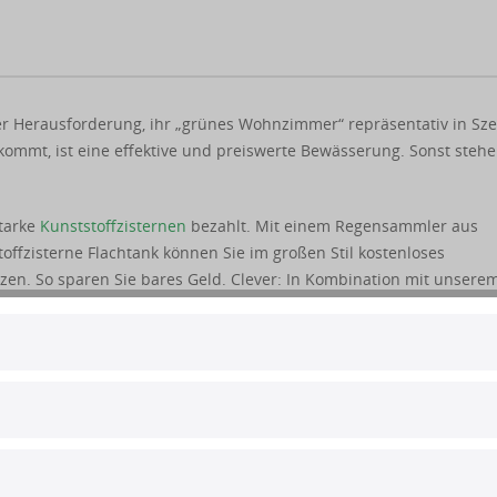
er Herausforderung, ihr „grünes Wohnzimmer“ repräsentativ in Sz
ommt, ist eine effektive und preiswerte Bewässerung. Sonst steh
starke
Kunststoffzisternen
bezahlt. Mit einem Regensammler aus
offzisterne Flachtank können Sie im großen Stil kostenloses
n. So sparen Sie bares Geld. Clever: In Kombination mit unsere
ernutzung weitgehend automatisieren. Sie brauchen sich also nur
am meisten Freude bereitet – das Pflanzen, Pflegen und Ernten.
unststoff-Zisternen. Doch welches Fassungsvermögen ist optimal? 
isterne
. Rufen Sie uns an! Unter 04105 56 155 60 beraten wir Sie 
 Arbeitsaufwand und die Kosten