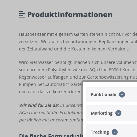
Produktinformationen
Hausbesitzer mit eigenem Garten stehen nicht nur vor d
zu setzen. Worauf es bei aufwändigen Bepflanzungen ank
der Zeitaufwand und die Kosten in keinem Verhältnis.
Wird viel Wasser benötigt, machen sich unsere volumen
sortenreinem Polyethylen wie der AQa.Line 8000 l Kunstst
Regenwasser auffangen und zur Gartenbewässerung nutze
Pumpen-Set „automatic“ Garten lässt sich die Regenwass
noch auf das zu konzentrieren, was bei der Gartenarbeit 
Funktionale
Wir sind für Sie da:
In unserem Shop finden Sie diverse K
AQa.Line reicht die Produktauswahl bis zur
10000 l Großz
Marketing
persönlich mit unserem umfangreichen Fachwissen.
Tracking
Die flache Form reduziert den Erdaushub,