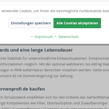
0 kg schweren Einzeltanks à 4000 Liter zusammen. Sie werden aus
 verwendet Cookies, um Ihnen die bestmögliche Funktionalität bie
 spannungsfreien Rotationsverfahren in einem Stück hergestellt.
Aufwand lohnt sich: Das Behältermaterial, die Kunststoffverarbeit
Einstellungen speichern
Alle Cookies akzeptieren
Konstruktion sorgen für dauerhaft dichte und extrem robuste
grube mit geringem Aushub. Das vereinfacht den Einbau enorm, es 
Impressum
Datenschutz
offzisterne flach 8000 l genügen Manneskraft und ein Minibagger.
dards und eine lange Lebensdauer
hrte Stabilität für unterschiedliche Einbausituationen. Entspreche
nformationen möglich. Mit der optional wählbaren, bis 600 kg Rad
sogar in PKW-befahrbaren Bereichen installiert werden. Sollte ein
 unsere 60 cm Domverlängerung zur Geltung.
ternenprofi.de kaufen
h Einsatzzweck empfehlen sich für den Erdtank das Gartenfilterse
rige Komponenten wie Filter, Überlaufsiphon und Zulaufberuhiger
 8000 l Kunststoffzisterne Flachtank durch eine leistungsstarke 