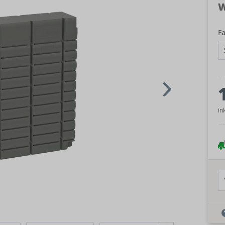
W
Fa
in