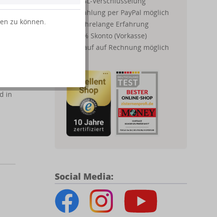
SSL-Verschlüsselung
Zahlung per PayPal möglich
ten zu können.
Jahrelange Erfahrung
2% Skonto (Vorkasse)
Kauf auf Rechnung möglich
m
d in
Social Media: