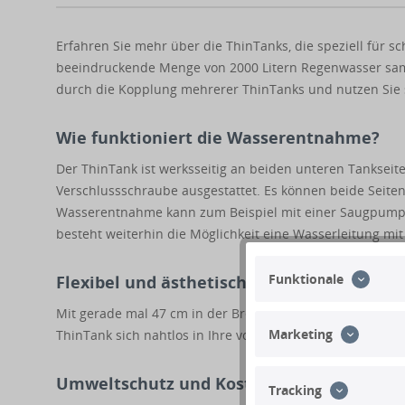
Erfahren Sie mehr über die ThinTanks, die speziell für
beeindruckende Menge von 2000 Litern Regenwasser samm
durch die Kopplung mehrerer ThinTanks und nutzen Sie si
Wie funktioniert die Wasserentnahme?
Der ThinTank ist werksseitig an beiden unteren Tanksei
Verschlussschraube ausgestattet. Es können beide Seit
Wasserentnahme kann zum Beispiel mit einer Saugpumpe 
besteht weiterhin die Möglichkeit eine Wasserleitung m
Funktionale
Flexibel und ästhetisch - Die schmalen M
Mit gerade mal 47 cm in der Breite lassen sich die ThinTa
Marketing
ThinTank sich nahtlos in Ihre vorhandenen Gegebenheiten
Umweltschutz und Kostenersparnis - Nac
Tracking