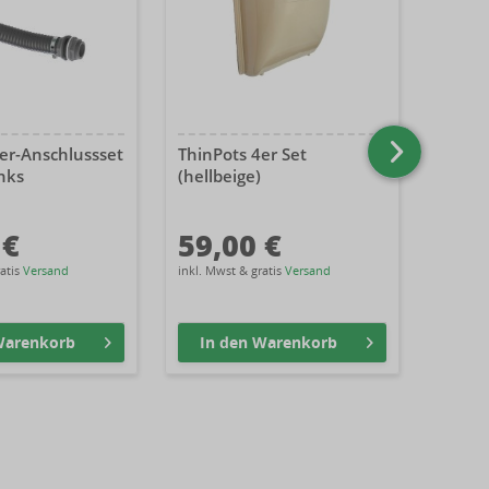
lter-Anschlussset
ThinPots 4er Set
ThinPo
nks
(hellbeige)
(schie
 €
59,00 €
59,
ratis
Versand
inkl. Mwst & gratis
Versand
inkl. Mw
arenkorb
In den
Warenkorb
In 