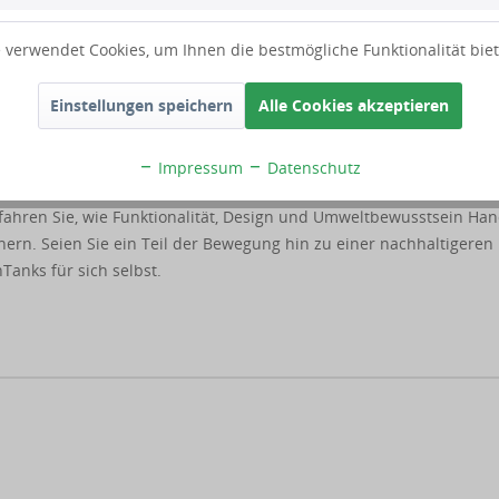
nutzung mit den ThinTanks. Erfahren Sie, wie Sie aktiv zum
sserverbrauch reduzieren können. Nutzen Sie das gesammelte
 verwendet Cookies, um Ihnen die bestmögliche Funktionalität bie
sten Sie einen wertvollen Beitrag zum nachhaltigen Umgang mit
Einstellungen speichern
Alle Cookies akzeptieren
ThinTanks für eine nachhaltigere Zukunft
Impressum
Datenschutz
mentsystem mit ThinTanks, das perfekt in den vorhandenen Rau
rfahren Sie, wie Funktionalität, Design und Umweltbewusstsein Han
ern. Seien Sie ein Teil der Bewegung hin zu einer nachhaltigeren
Tanks für sich selbst.