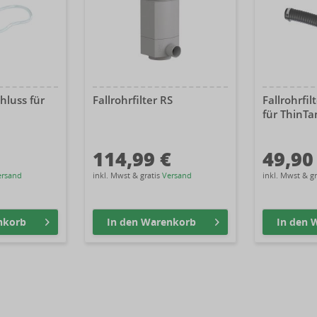
luss für
Fallrohrfilter RS
Fallrohrfi
für ThinTa
114,99 €
49,90
ersand
inkl. Mwst & gratis
Versand
inkl. Mwst & g
nkorb
In den
Warenkorb
In den
W