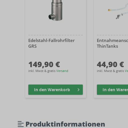
Edelstahl-Fallrohrfilter
Entnahmeansch
GRS
ThinTanks
149,90 €
44,90 €
inkl. Mwst & gratis
Versand
inkl. Mwst & gratis
V
In den
Warenkorb
In den
Ware
Produktinformationen