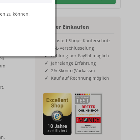
g zur
ten zu können.
Sicher Einkaufen
Trusted-Shops Käuferschutz
ss
SSL-Verschlüsselung
Zahlung per PayPal möglich
on
Jahrelange Erfahrung
 am
2% Skonto (Vorkasse)
Kauf auf Rechnung möglich
rt.
en.