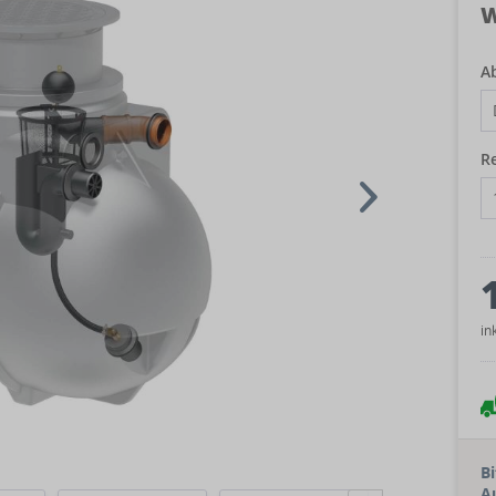
W
A
R
in
B
A