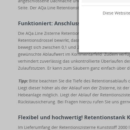
angeschlossene Dachfläche und eventuelle Regenwassern
Seite. Der AQa.Line Retentionstank Kunststoff ist zum Be
Diese Website
Funktioniert: Anschlussfertig vormontier
Die AQa.Line Zisterne Retention Kunststoff 2000 l ist mi
Retentionsdrossel bewirkt, dass ein definiertes Regenwa
bewegt sich zwischen 0,1 und 2,5 Liter/Sekunde. Er wird f
gewünschte Ablaufwert im Kommentarfeld. Zudem verfügt
verhindert zuverlässig das unkontrollierte Überlaufen des
Zulaufstutzen. Er kann zum Säubern ganz einfach über
Tipp:
Bitte beachten Sie die Tiefe des Retentionsablaufs 
Liegt dieser höher als der Ablauf von der Zisterne, ist d
Hebeanlage möglich. Liegt der Ablauf der Retentionszist
Rückstausicherung. Bei Fragen hierzu rufen Sie uns gern
Flexibel und hochwertig! Retentionstank 
Im Lieferumfang der Retentionszisterne Kunststoff 2000 l