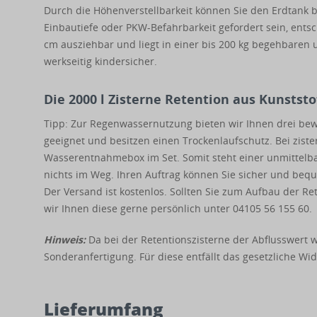
Durch die Höhenverstellbarkeit können Sie den Erdtank b
Einbautiefe oder PKW-Befahrbarkeit gefordert sein, entsc
cm ausziehbar und liegt in einer bis 200 kg begehbaren u
werkseitig kindersicher.
Die 2000 l Zisterne Retention aus Kunstst
Tipp: Zur Regenwassernutzung bieten wir Ihnen drei be
geeignet und besitzen einen Trockenlaufschutz. Bei zist
Wasserentnahmebox im Set. Somit steht einer unmittelba
nichts im Weg. Ihren Auftrag können Sie sicher und bequ
Der Versand ist kostenlos. Sollten Sie zum Aufbau der R
wir Ihnen diese gerne persönlich unter 04105 56 155 60.
Hinweis:
Da bei der Retentionszisterne der Abflusswert w
Sonderanfertigung. Für diese entfällt das gesetzliche Wid
Lieferumfang