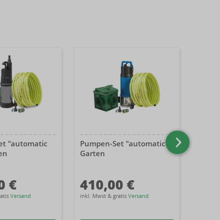
t "automatic
Pumpen-Set "automatic"
Pumpe
en
Garten
Garte
0 €
410,00 €
260
ratis
Versand
inkl. Mwst & gratis
Versand
inkl. Mw