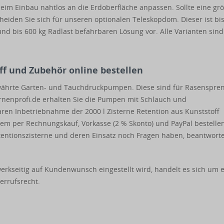
eim Einbau nahtlos an die Erdoberfläche anpassen. Sollte eine gr
heiden Sie sich für unseren optionalen Teleskopdom. Dieser ist bi
nd bis 600 kg Radlast befahrbaren Lösung vor. Alle Varianten sind
off und Zubehör online bestellen
währte Garten- und Tauchdruckpumpen. Diese sind für Rasenspre
ernenprofi.de erhalten Sie die Pumpen mit Schlauch und
ren Inbetriebnahme der 2000 l Zisterne Retention aus Kunststoff
em per Rechnungskauf, Vorkasse (2 % Skonto) und PayPal bestellen
etentionszisterne und deren Einsatz noch Fragen haben, beantwort
erkseitig auf Kundenwunsch eingestellt wird, handelt es sich um 
errufsrecht.