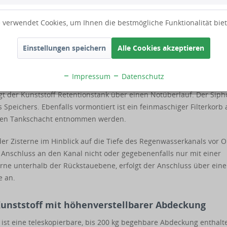
utzung ausschlaggebend. Gerne stehen wir Ihnen bei der Planun
ispiel auch als
3400 l Modell
erhältlich.
 verwendet Cookies, um Ihnen die bestmögliche Funktionalität bie
te Komponenten für die sichere Retention
Einstellungen speichern
Alle Cookies akzeptieren
t einem schwimmenden Drosselventil ausgestattet. Die
sservolumen an die Kanalisation abgegeben wird. Der Drosselabflu
Impressum
Datenschutz
ür Sie ab Werk individuell eingestellt. Bitte vermerken Sie den
 der Kunststoff Retentionstank über einen Notüberlauf. Der Siph
 Speichers. Ebenfalls vormontiert ist ein feinmaschiger Filterkorb
 den Tankschacht entnommen werden.
der Zisterne im Hinblick auf die Tiefe des Regenwasserkanals vor O
er Anschluss an den Kanal nicht oder gegebenenfalls nur mit einer
erne unterhalb der Rückstauebene, erfolgt der Anschluss über eine
e an.
Kunststoff mit höhenverstellbarer Abdeckung
 ist eine teleskopierbare, bis 200 kg begehbare Abdeckung enthalt