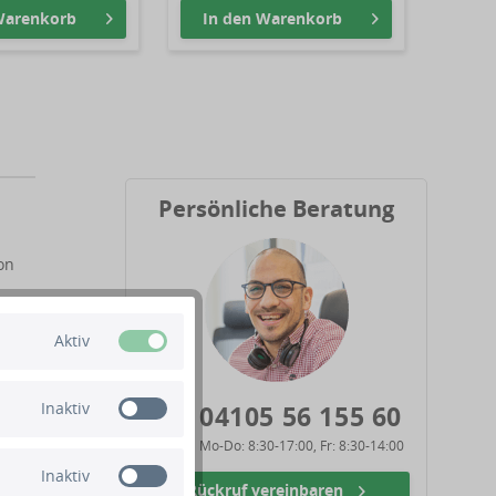
arenkorb
In den
Warenkorb
In 
Persönliche Beratung
on
,
Aktiv
Inaktiv
04105 56 155 60
Mo-Do: 8:30-17:00, Fr: 8:30-14:00
Inaktiv
Rückruf vereinbaren