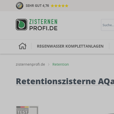
SEHR GUT 4,76
H
REGENWASSER KOMPLETTANLAGEN
zisternenprofi.de
Retention
Retentionszisterne AQa