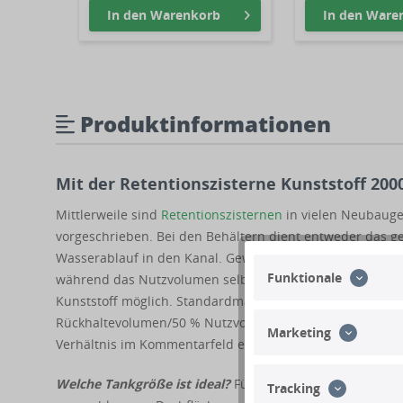
In den
Warenkorb
In den
Ware
Produktinformationen
Mit der Retentionszisterne Kunststoff 200
Mittlerweile sind
Retentionszisternen
in vielen Neubauge
vorgeschrieben. Bei den Behältern dient entweder das ge
Wasserablauf in den Kanal. Gewöhnlich werden das Ret
Funktionale
während das Nutzvolumen selbst bestimmt werden kann. D
Kunststoff möglich. Standardmäßig führen wir die Kunst
Rückhaltevolumen/50 % Nutzvolumen. Sie wünschen eine
Marketing
Verhältnis im Kommentarfeld ein.
Welche Tankgröße ist ideal?
Für die Berechnung Ihrer R
Tracking