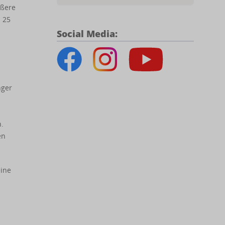
ößere
s 25
Social Media:
nger
.
en
eine