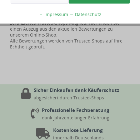
Impressum
Datenschutz
Bereits seit dem Jahre 2013 sind wir geprüftes und
zertifiziertes Trusted-Shops Mitglied. Hier finden Sie
einen Auszug aus den aktuellen Bewertungen zu
unserem Online-Shop.
Alle Bewertungen werden von Trusted Shops auf Ihre
Echtheit geprüft.
Sicher Einkaufen dank Käuferschutz
abgesichert durch Trusted-Shops
Professionelle Fachberatung
dank jahrzentelanger Erfahrung
Kostenlose Lieferung
innerhalb Deutschlands