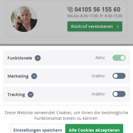
04105 56 155 60
Mo-Do: 8:30-17:00, Fr: 8:30-15:00
Rückruf vereinbaren
Zubehör für Versickerung
Aktiv
Funktionale
Inaktiv
Beschreibung
Marketing
Technische Daten
Inaktiv
Tracking
Lieferumfang
Diese Website verwendet Cookies, um Ihnen die bestmögliche
Funktionalität bieten zu können.
Kundenbewertungen
Einstellungen speichern
Alle Cookies akzeptieren