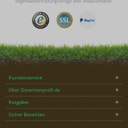
Regenwassernutzungsanlage oder Abwassertanks.
Kundenservice
Über Zisternenprofi.de
Ratgeber
Sicher Bezahlen