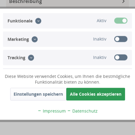
Beschreibung
Technische Daten
Aktiv
Funktionale
Lieferumfang
Inaktiv
Marketing
Kundenbewertungen
Inaktiv
Tracking
Bereits seit dem Jahre 2013 sind wir geprüftes und
Diese Website verwendet Cookies, um Ihnen die bestmögliche
zertifiziertes Trusted-Shops Mitglied. Hier finden Sie
Funktionalität bieten zu können.
einen Auszug aus den aktuellen Bewertungen zu
unserem Online-Shop.
Einstellungen speichern
Alle Cookies akzeptieren
Alle Bewertungen werden von Trusted Shops auf Ihre
Echtheit geprüft.
Impressum
Datenschutz